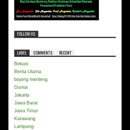
FOLLOW US
LABEL
COMMENTS
RECENT
Bekasi
Berita Utama
bojong menteng
Dumai
Jakarta
Jawa Barat
Jawa Timur
Karawang
Lampung