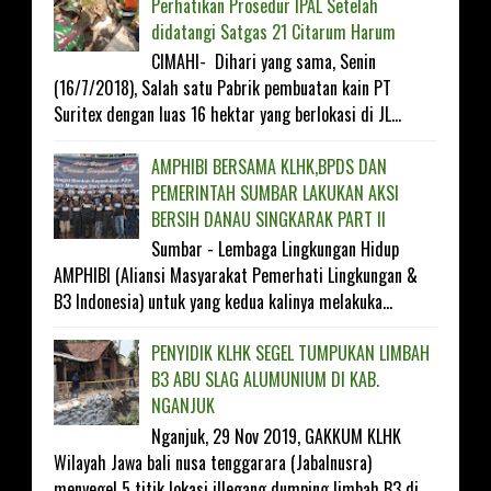
Perhatikan Prosedur IPAL Setelah
didatangi Satgas 21 Citarum Harum
CIMAHI- Dihari yang sama, Senin
(16/7/2018), Salah satu Pabrik pembuatan kain PT
Suritex dengan luas 16 hektar yang berlokasi di JL...
AMPHIBI BERSAMA KLHK,BPDS DAN
PEMERINTAH SUMBAR LAKUKAN AKSI
BERSIH DANAU SINGKARAK PART II
Sumbar - Lembaga Lingkungan Hidup
AMPHIBI (Aliansi Masyarakat Pemerhati Lingkungan &
B3 Indonesia) untuk yang kedua kalinya melakuka...
PENYIDIK KLHK SEGEL TUMPUKAN LIMBAH
B3 ABU SLAG ALUMUNIUM DI KAB.
NGANJUK
Nganjuk, 29 Nov 2019, GAKKUM KLHK
Wilayah Jawa bali nusa tenggarara (Jabalnusra)
menyegel 5 titik lokasi illegang dumping limbah B3 di ...