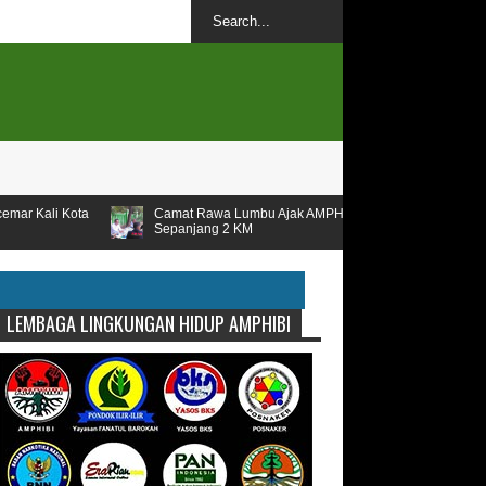
Camat Rawa Lumbu Ajak AMPHIBI Untuk Penataan Kali
T
Sepanjang 2 KM
B
LEMBAGA LINGKUNGAN HIDUP AMPHIBI