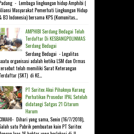
Padang - Lembaga lingkungan hidup Amphibi (
Aliansi Masyarakat Pemerhati Lingkungan Hidup
& B3 Indonesia) bersama KPS (Komunitas...
AMPHIBI Serdang Bedagai Telah
Terdaftar Di KESBANGP0LINMAS
Serdang Bedagai
Serdang Bedagai - Legalitas
suatu organisasi adalah ketika LSM dan Ormas
tersebut telah memiliki Surat Keterangan
Terdaftar (SKT) di KE...
PT Suritex Akui Pihaknya Kurang
Perhatikan Prosedur IPAL Setelah
didatangi Satgas 21 Citarum
Harum
CIMAHI- Dihari yang sama, Senin (16/7/2018),
Salah satu Pabrik pembuatan kain PT Suritex
dengan luas 16 hektar yang berlokasi di JL...