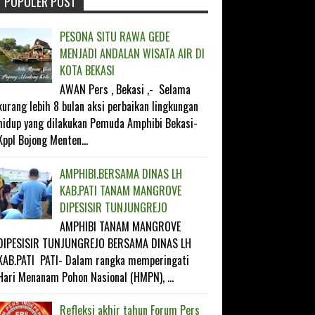
POPULER POST
FOLLOW ON TWITTER
PESONA SITU RAWA GEDE
LIKE ON FACEBOOK
MENJADI ANDALAN WISATA AIR DI
KOTA BEKASI
SUBSCRIBE ON YOUTUBE
AWAN Pers , Bekasi ,- Selama
kurang lebih 8 bulan aksi perbaikan lingkungan
FOLLOW ON INSTAGRAM
hidup yang dilakukan Pemuda Amphibi Bekasi-
Kppl Bojong Menten...
AMPHIBI.BERSAMA DINAS LH
KAB.PATI TANAM MANGROVE
DIPESISIR TUNJUNGREJO
AMPHIBI TANAM MANGROVE
DIPESISIR TUNJUNGREJO BERSAMA DINAS LH
KAB.PATI PATI- Dalam rangka memperingati
Hari Menanam Pohon Nasional (HMPN), ...
Refleksi akhir tahun Forum Pers