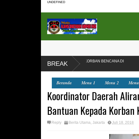
UNDEFINED
 4.000 BAJU BARU UNTUK KORBAN BENCANA DI
DLH Kota Beka
BREAK
Bekasi
Beranda
Menu 1
Menu 2
Menu
Koordinator Daerah Alir
Bantuan Kepada Korban
Reply
Berita Utama
,
Jakarta
Juli 18, 2018