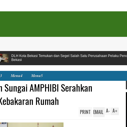
si Temukan dan Segel Salah Satu Perusahaan Pelaku Pencemar Kali Kota
3
Menu4
Menu5
an Sungai AMPHIBI Serahkan
 Kebakaran Rumah
A
A
PRINT
EMAIL
-
+