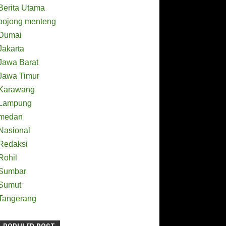
Berita Utama
bojong menteng
Dumai
Jakarta
Jawa Barat
Jawa Timur
Karawang
Lampung
medan
Nasional
Redaksi
Rohil
Sumbar
Sumut
Tangerang