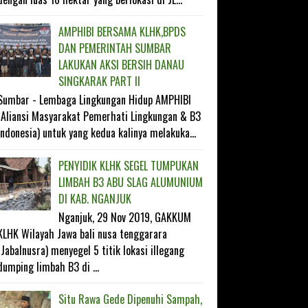
AMPHIBI BERSAMA KLHK,BPDS
DAN PEMERINTAH SUMBAR
LAKUKAN AKSI BERSIH DANAU
SINGKARAK PART II
Sumbar - Lembaga Lingkungan Hidup AMPHIBI
(Aliansi Masyarakat Pemerhati Lingkungan & B3
Indonesia) untuk yang kedua kalinya melakuka...
PENYIDIK KLHK SEGEL TUMPUKAN
LIMBAH B3 ABU SLAG ALUMUNIUM
DI KAB. NGANJUK
Nganjuk, 29 Nov 2019, GAKKUM
KLHK Wilayah Jawa bali nusa tenggarara
(Jabalnusra) menyegel 5 titik lokasi illegang
dumping limbah B3 di ...
Situ Rawa Gede Dipenuhi Sampah,