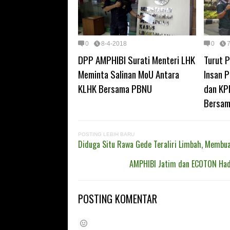
0
8-4-2018
0
DPP AMPHIBI Surati Menteri LHK
Turut P
Meminta Salinan MoU Antara
Insan P
KLHK Bersama PBNU
dan KP
Bersam
POSTING LEBIH BARU
Diduga Situ Rawa Gede Teraliri Limbah, Membua
AMPHIBI Jatim dan ECOTON Had
POSTING KOMENTAR