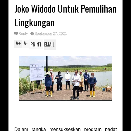
Joko Widodo Untuk Pemulihan
Lingkungan
Reply
September 27, 2021
A
A
+
-
PRINT
EMAIL
Dalam rangka mensukseskan program padat