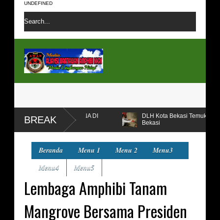
UNDEFINED
ORBAN BENCANA DI
DLH Kota Bekasi Temukan dan Segel Salah S
BREAK
Bekasi
Beranda
Menu 1
Menu 2
Menu3
Menu4
Menu5
Lembaga Amphibi Tanam
Mangrove Bersama Presiden