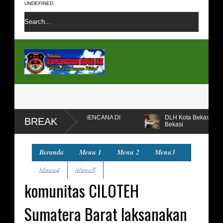
UNDEFINED
UNTUK KORBAN BENCANA DI
DLH Kota Bekasi Temukan dan Segel
BREAK
Bekasi
esan
Beranda
Menu 1
Menu 2
Menu3
Menu4
Menu5
komunitas CILOTEH
Sumatera Barat laksanakan