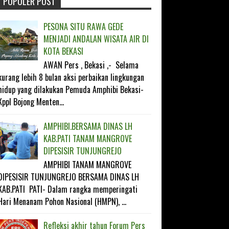
POPULER POST
FOLLOW ON TWITTER
PESONA SITU RAWA GEDE
LIKE ON FACEBOOK
MENJADI ANDALAN WISATA AIR DI
KOTA BEKASI
SUBSCRIBE ON YOUTUBE
AWAN Pers , Bekasi ,- Selama
kurang lebih 8 bulan aksi perbaikan lingkungan
FOLLOW ON INSTAGRAM
hidup yang dilakukan Pemuda Amphibi Bekasi-
Kppl Bojong Menten...
AMPHIBI.BERSAMA DINAS LH
KAB.PATI TANAM MANGROVE
DIPESISIR TUNJUNGREJO
AMPHIBI TANAM MANGROVE
DIPESISIR TUNJUNGREJO BERSAMA DINAS LH
KAB.PATI PATI- Dalam rangka memperingati
Hari Menanam Pohon Nasional (HMPN), ...
Refleksi akhir tahun Forum Pers