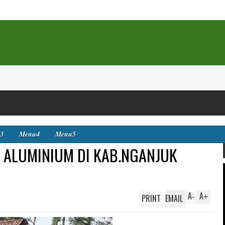
3
Menu4
Menu5
 ALUMINIUM DI KAB.NGANJUK
A
A
PRINT
EMAIL
-
+