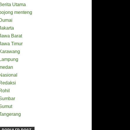
Berita Utama
bojong menteng
Dumai
Jakarta
Jawa Barat
Jawa Timur
Karawang
Lampung
medan
Nasional
Redaksi
Rohil
Sumbar
Sumut
Tangerang