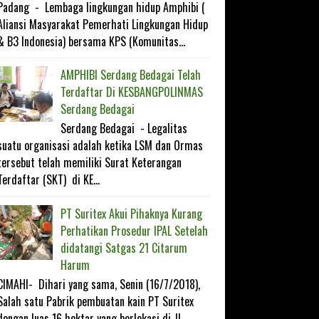
Padang - Lembaga lingkungan hidup Amphibi (
Aliansi Masyarakat Pemerhati Lingkungan Hidup
& B3 Indonesia) bersama KPS (Komunitas...
AMPHIBI Serdang Bedagai Telah
Terdaftar Di KESBANGP0LINMAS
Serdang Bedagai
Serdang Bedagai - Legalitas
suatu organisasi adalah ketika LSM dan Ormas
tersebut telah memiliki Surat Keterangan
Terdaftar (SKT) di KE...
PT Suritex Akui Pihaknya Kurang
Perhatikan Prosedur IPAL Setelah
didatangi Satgas 21 Citarum
Harum
CIMAHI- Dihari yang sama, Senin (16/7/2018),
Salah satu Pabrik pembuatan kain PT Suritex
dengan luas 16 hektar yang berlokasi di JL...