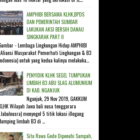
AMPHIBI BERSAMA KLHK,BPDS
DAN PEMERINTAH SUMBAR
LAKUKAN AKSI BERSIH DANAU
SINGKARAK PART II
Sumbar - Lembaga Lingkungan Hidup AMPHIBI
(Aliansi Masyarakat Pemerhati Lingkungan & B3
Indonesia) untuk yang kedua kalinya melakuka...
PENYIDIK KLHK SEGEL TUMPUKAN
LIMBAH B3 ABU SLAG ALUMUNIUM
DI KAB. NGANJUK
Nganjuk, 29 Nov 2019, GAKKUM
KLHK Wilayah Jawa bali nusa tenggarara
(Jabalnusra) menyegel 5 titik lokasi illegang
dumping limbah B3 di ...
Situ Rawa Gede Dipenuhi Sampah,