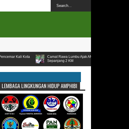
Camat Rawa Lumbu Ajak AMPHIBI Untuk Penataan Kali
Sepanjang 2 KM
LEMBAGA LINGKUNGAN HIDUP AMPHIBI