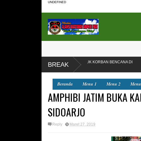
UNDEFINED
N 4.000 BAJU BARU UNTUK KORBAN BENCANA DI
DLH Kota Be
BREAK
Bekasi
Beranda
Menu 1
Menu 2
Menu
AMPHIBI JATIM BUKA KA
SIDOARJO
Reply
Maret 27, 2019