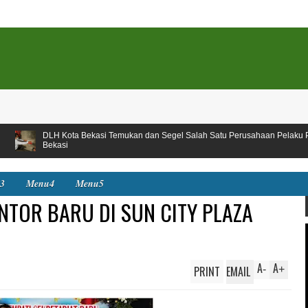
kasi Temukan dan Segel Salah Satu Perusahaan Pelaku Pencemar Kali Kota
3
Menu4
Menu5
NTOR BARU DI SUN CITY PLAZA
A
A
PRINT
EMAIL
-
+