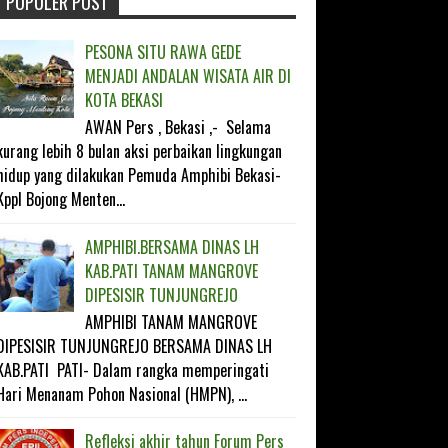
POPULER POST
FOLLOW ON TWITTER
PESONA SITU RAWA GEDE
LIKE ON FACEBOOK
MENJADI ANDALAN WISATA AIR DI
KOTA BEKASI
SUBSCRIBE ON YOUTUBE
AWAN Pers , Bekasi ,- Selama
kurang lebih 8 bulan aksi perbaikan lingkungan
FOLLOW ON INSTAGRAM
hidup yang dilakukan Pemuda Amphibi Bekasi-
Kppl Bojong Menten...
AMPHIBI.BERSAMA DINAS LH
KAB.PATI TANAM MANGROVE
DIPESISIR TUNJUNGREJO
AMPHIBI TANAM MANGROVE
DIPESISIR TUNJUNGREJO BERSAMA DINAS LH
KAB.PATI PATI- Dalam rangka memperingati
Hari Menanam Pohon Nasional (HMPN), ...
Refleksi akhir tahun Forum Pers