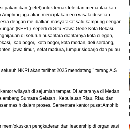
i pakan ikan (pelet)untuk ternak lele dan memanfaatkan
n Amphibi juga akan menciptakan eco wisata di setiap
donesia dengan melibatkan masyarakat satu kampung dengan
ngan (KPPL) seperti di Situ Rawa Gede Kota Bekasi.
hijauan di seluruh nusantara diantarnya kota cilegon,
ekasi, kab bogor, kota bogor, kota medan, deli serdang,
ten, jawa timur, selat madura, lumpur sidoarjo dan pulau
seluruh NKRI akan terlihat 2025 mendatang," terang A.S
kantor wilayah di sejumlah tempat. Di antaranya di Medan
alembang Sumatra Selatan , Kepulauan Riau, Riau dan
ar masih dalam proses. Sementara kantor pusat Amphibi
 memfokuskan pengkaderan dan leadership di organisasi