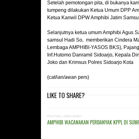
Setelah pemotongan pita, di bukanya kan
tumpeng dilakukan Ketua Umum DPP Amphi
Ketua Kanwil DPW Amphibi Jatim Samsul
Selanjutnya ketua umum Amphibi Agus S
samsul Hadi So, memberikan Cindera Ma
Lembaga AMPHIBI-YASOS BKS), Pajanga
Inf.Hutomo Danramil Sidoarjo, Kepala Din
Joko dan Krimsus Polres Sidoarjo Kota
(cat/ian/awan pers)
LIKE TO SHARE?
POSTING LEBIH BARU
AMPHIBI WACANAKAN PERBANYAK KPPL DI SUM