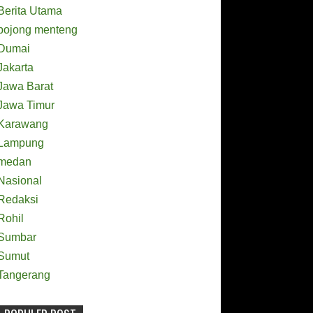
Berita Utama
bojong menteng
Dumai
Jakarta
Jawa Barat
Jawa Timur
Karawang
Lampung
medan
Nasional
Redaksi
Rohil
Sumbar
Sumut
Tangerang