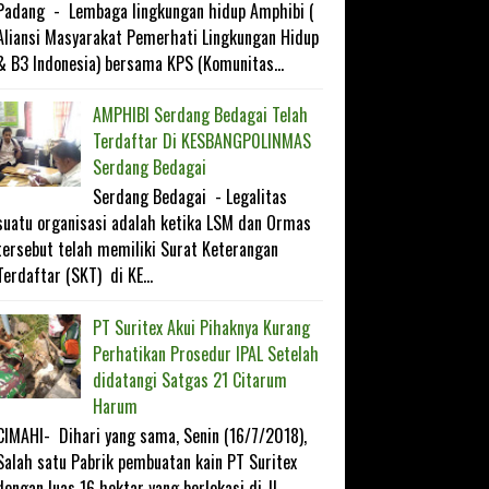
Padang - Lembaga lingkungan hidup Amphibi (
Aliansi Masyarakat Pemerhati Lingkungan Hidup
& B3 Indonesia) bersama KPS (Komunitas...
AMPHIBI Serdang Bedagai Telah
Terdaftar Di KESBANGP0LINMAS
Serdang Bedagai
Serdang Bedagai - Legalitas
suatu organisasi adalah ketika LSM dan Ormas
tersebut telah memiliki Surat Keterangan
Terdaftar (SKT) di KE...
PT Suritex Akui Pihaknya Kurang
Perhatikan Prosedur IPAL Setelah
didatangi Satgas 21 Citarum
Harum
CIMAHI- Dihari yang sama, Senin (16/7/2018),
Salah satu Pabrik pembuatan kain PT Suritex
dengan luas 16 hektar yang berlokasi di JL...