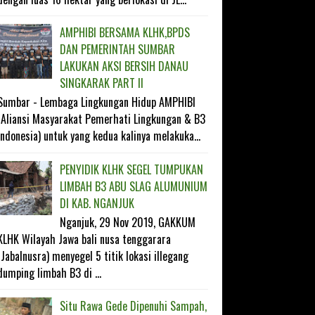
AMPHIBI BERSAMA KLHK,BPDS
DAN PEMERINTAH SUMBAR
LAKUKAN AKSI BERSIH DANAU
SINGKARAK PART II
Sumbar - Lembaga Lingkungan Hidup AMPHIBI
(Aliansi Masyarakat Pemerhati Lingkungan & B3
Indonesia) untuk yang kedua kalinya melakuka...
PENYIDIK KLHK SEGEL TUMPUKAN
LIMBAH B3 ABU SLAG ALUMUNIUM
DI KAB. NGANJUK
Nganjuk, 29 Nov 2019, GAKKUM
KLHK Wilayah Jawa bali nusa tenggarara
(Jabalnusra) menyegel 5 titik lokasi illegang
dumping limbah B3 di ...
Situ Rawa Gede Dipenuhi Sampah,