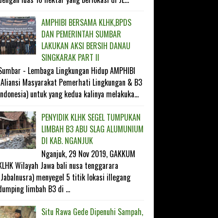
AMPHIBI BERSAMA KLHK,BPDS
DAN PEMERINTAH SUMBAR
LAKUKAN AKSI BERSIH DANAU
SINGKARAK PART II
Sumbar - Lembaga Lingkungan Hidup AMPHIBI
(Aliansi Masyarakat Pemerhati Lingkungan & B3
Indonesia) untuk yang kedua kalinya melakuka...
PENYIDIK KLHK SEGEL TUMPUKAN
LIMBAH B3 ABU SLAG ALUMUNIUM
DI KAB. NGANJUK
Nganjuk, 29 Nov 2019, GAKKUM
KLHK Wilayah Jawa bali nusa tenggarara
(Jabalnusra) menyegel 5 titik lokasi illegang
dumping limbah B3 di ...
Situ Rawa Gede Dipenuhi Sampah,