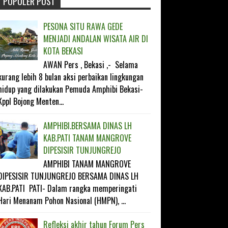
POPULER POST
FOLLOW ON TWITTER
PESONA SITU RAWA GEDE
LIKE ON FACEBOOK
MENJADI ANDALAN WISATA AIR DI
KOTA BEKASI
SUBSCRIBE ON YOUTUBE
AWAN Pers , Bekasi ,- Selama
kurang lebih 8 bulan aksi perbaikan lingkungan
FOLLOW ON INSTAGRAM
hidup yang dilakukan Pemuda Amphibi Bekasi-
Kppl Bojong Menten...
AMPHIBI.BERSAMA DINAS LH
KAB.PATI TANAM MANGROVE
DIPESISIR TUNJUNGREJO
AMPHIBI TANAM MANGROVE
DIPESISIR TUNJUNGREJO BERSAMA DINAS LH
KAB.PATI PATI- Dalam rangka memperingati
Hari Menanam Pohon Nasional (HMPN), ...
Refleksi akhir tahun Forum Pers