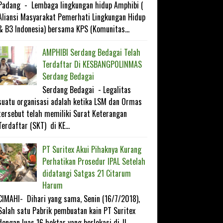
Padang - Lembaga lingkungan hidup Amphibi (
Aliansi Masyarakat Pemerhati Lingkungan Hidup
& B3 Indonesia) bersama KPS (Komunitas...
AMPHIBI Serdang Bedagai Telah
Terdaftar Di KESBANGP0LINMAS
Serdang Bedagai
Serdang Bedagai - Legalitas
suatu organisasi adalah ketika LSM dan Ormas
tersebut telah memiliki Surat Keterangan
Terdaftar (SKT) di KE...
PT Suritex Akui Pihaknya Kurang
Perhatikan Prosedur IPAL Setelah
didatangi Satgas 21 Citarum
Harum
CIMAHI- Dihari yang sama, Senin (16/7/2018),
Salah satu Pabrik pembuatan kain PT Suritex
dengan luas 16 hektar yang berlokasi di JL...