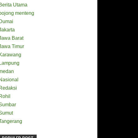
Berita Utama
bojong menteng
Dumai
Jakarta
Jawa Barat
Jawa Timur
Karawang
Lampung
medan
Nasional
Redaksi
Rohil
Sumbar
Sumut
Tangerang