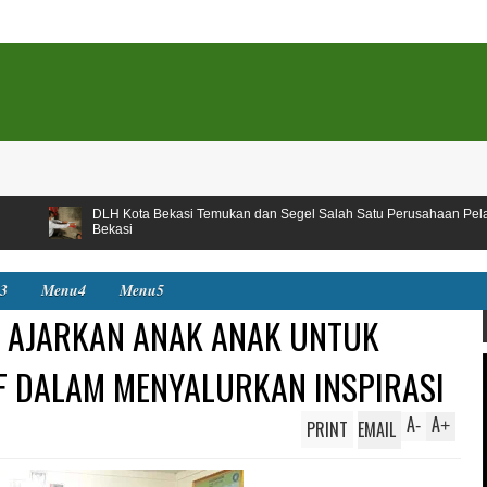
ta Bekasi Temukan dan Segel Salah Satu Perusahaan Pelaku Pencemar Kali Kot
3
Menu4
Menu5
M AJARKAN ANAK ANAK UNTUK
IF DALAM MENYALURKAN INSPIRASI
A
A
PRINT
EMAIL
-
+