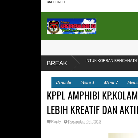
UNDEFINED
IAPKAN 4.000 BAJU BARU UNTUK KORBAN BENCANA DI
DLH Ko
BREAK
Bekasi
Beranda
Menu 1
Menu 2
Menu
KPPL AMPHIBI KP.KOLA
LEBIH KREATIF DAN AKT
Reply
Desember 04, 2018