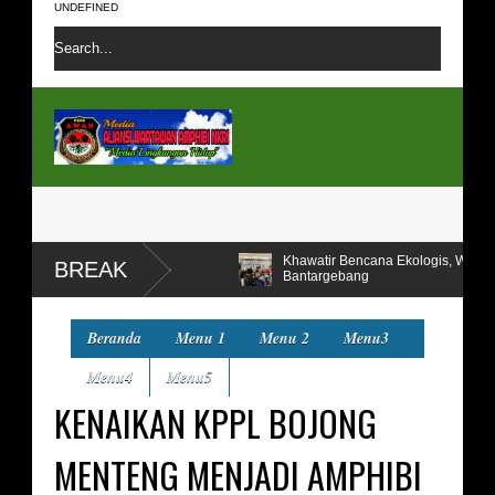
UNDEFINED
Khawatir Bencana Ekologis, Warga Tolak Perpanja
BREAK
Bantargebang
Camat Rawa Lumbu Ajak AMPHIBI Untuk Penataan 
Sepanjang 2 KM
Beranda
Menu 1
Menu 2
Menu3
Menu4
Menu5
KENAIKAN KPPL BOJONG
MENTENG MENJADI AMPHIBI