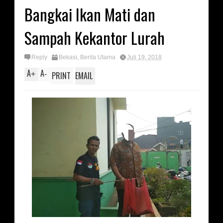
Bangkai Ikan Mati dan
Sampah Kekantor Lurah
Reply
Bekasi
,
Berita Utama
Juli 19, 2018
A
A
+
-
PRINT
EMAIL