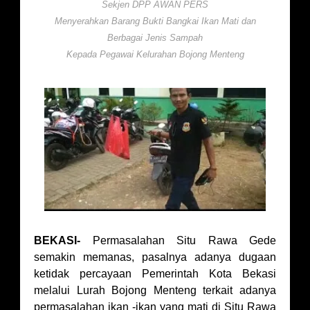
Sekjen DPP AWAN PERS
Menyerahkan Barang Bukti Bangkai Ikan Mati dan
Berbagai Jenis Sampah
Kepada Pegawai Kelurahan Bojong Menteng
BEKASI-
Permasalahan Situ Rawa Gede
semakin memanas, pasalnya adanya dugaan
ketidak percayaan Pemerintah Kota Bekasi
melalui Lurah Bojong Menteng terkait adanya
permasalahan ikan -ikan yang mati di Situ Rawa